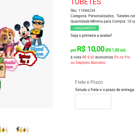
TUBETES
Sku:
11044234
Categoria:
Personalizados
Tubetes co
Quantidade Mínima para Compra:
10
u
LANÇAMENTO
Seja o primeira a avaliar!
R$ 10,00
por
(
R$ 1,00
un)
à vista
R$ 9,50
economize
5%
no Pix
ou Depósito Bancário
Frete e Prazo
Simule o frete e o prazo de entrega