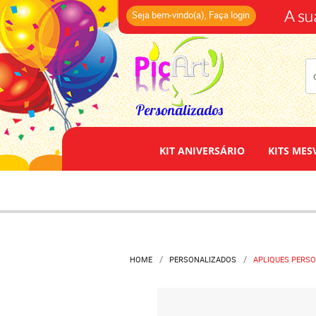
(14)
Seja bem-vindo(a),
Faça login
KIT ANIVERSÁRIO
KITS MES
HOME
PERSONALIZADOS
APLIQUES PERS