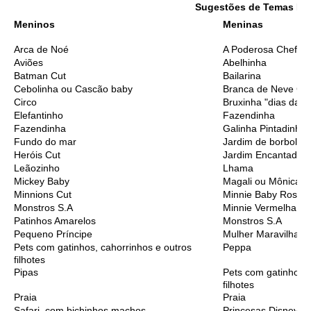
Sugestões de Temas Me
Meninos
Meninas
Arca de Noé
A Poderosa Chefinh
Aviões
Abelhinha
Batman Cut
Bailarina
Cebolinha ou Cascão baby
Branca de Neve Cu
Circo
Bruxinha "dias das 
Elefantinho
Fazendinha
Fazendinha
Galinha Pintadinha
Fundo do mar
Jardim de borbolet
Heróis Cut
Jardim Encantado
Leãozinho
Lhama
Mickey Baby
Magali ou Mônica B
Minnions Cut
Minnie Baby Rosa
Monstros S.A
Minnie Vermelha
Patinhos Amarelos
Monstros S.A
Pequeno Príncipe
Mulher Maravilha C
Pets com gatinhos, cahorrinhos e outros
Peppa
filhotes
Pipas
Pets com gatinhos, 
filhotes
Praia
Praia
Safari, com bichinhos machos
Princesas Disney C