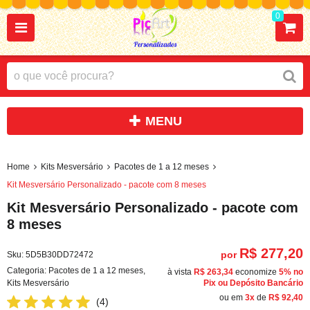
0
Home
Kits Mesversário
Pacotes de 1 a 12 meses
Kit Mesversário Personalizado - pacote com 8 meses
Kit Mesversário Personalizado - pacote com
8 meses
R$ 277,20
por
Sku:
5D5B30DD72472
Categoria:
Pacotes de 1 a 12 meses
,
à vista
R$ 263,34
economize
5%
no
Kits Mesversário
Pix ou Depósito Bancário
ou em
3x
de
R$ 92,40
(4)