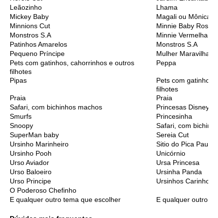
Leãozinho
Lhama
Mickey Baby
Magali ou Mônica B
Minnions Cut
Minnie Baby Rosa
Monstros S.A
Minnie Vermelha
Patinhos Amarelos
Monstros S.A
Pequeno Príncipe
Mulher Maravilha C
Pets com gatinhos, cahorrinhos e outros
Peppa
filhotes
Pipas
Pets com gatinhos, 
filhotes
Praia
Praia
Safari, com bichinhos machos
Princesas Disney C
Smurfs
Princesinha
Snoopy
Safari, com bichinh
SuperMan baby
Sereia Cut
Ursinho Marinheiro
Sitio do Pica Pau A
Ursinho Pooh
Unicórnio
Urso Aviador
Ursa Princesa
Urso Baloeiro
Ursinha Panda
Urso Principe
Ursinhos Carinhoso
O Poderoso Chefinho
E qualquer outro tema que escolher
E qualquer outro t