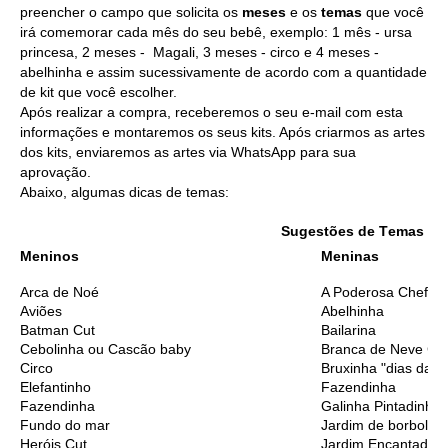
preencher o campo que solicita os
meses
e os
temas
que você
irá comemorar cada mês do seu bebê, exemplo: 1 mês - ursa
princesa, 2 meses - Magali, 3 meses - circo e 4 meses -
abelhinha e assim sucessivamente de acordo com a quantidade
de kit que você escolher.
Após realizar a compra, receberemos o seu e-mail com esta
informações e montaremos os seus kits. Após criarmos as artes
dos kits, enviaremos as artes via WhatsApp para sua
aprovação.
Abaixo, algumas dicas de temas:
Sugestões de T
emas Me
Meninos
Meninas
Arca de Noé
A Poderosa Chefinh
Aviões
Abelhinha
Batman Cut
Bailarina
Cebolinha ou Cascão baby
Branca de Neve Cu
Circo
Bruxinha "dias das 
Elefantinho
Fazendinha
Fazendinha
Galinha Pintadinha
Fundo do mar
Jardim de borbolet
Heróis Cut
Jardim Encantado