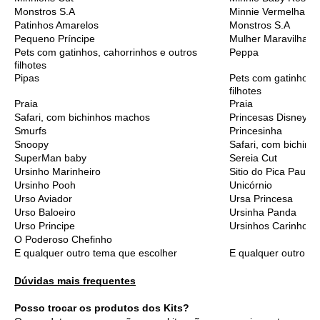
Monstros S.A
Minnie Vermelha
Patinhos Amarelos
Monstros S.A
Pequeno Príncipe
Mulher Maravilha C
Pets com gatinhos, cahorrinhos e outros
Peppa
filhotes
Pipas
Pets com gatinhos, 
filhotes
Praia
Praia
Safari, com bichinhos machos
Princesas Disney C
Smurfs
Princesinha
Snoopy
Safari, com bichinh
SuperMan baby
Sereia Cut
Ursinho Marinheiro
Sitio do Pica Pau A
Ursinho Pooh
Unicórnio
Urso Aviador
Ursa Princesa
Urso Baloeiro
Ursinha Panda
Urso Principe
Ursinhos Carinhoso
O Poderoso Chefinho
E qualquer outro tema que escolher
E qualquer outro t
Dúvidas mais frequentes
Posso trocar os produtos dos Kits?