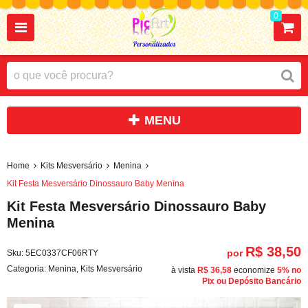
0
Home
Kits Mesversário
Menina
Kit Festa Mesversário Dinossauro Baby Menina
Kit Festa Mesversário Dinossauro Baby
Menina
R$ 38,50
por
Sku:
5EC0337CF06RTY
Categoria:
Menina
,
Kits Mesversário
à vista
R$ 36,58
economize
5%
no
Pix ou Depósito Bancário