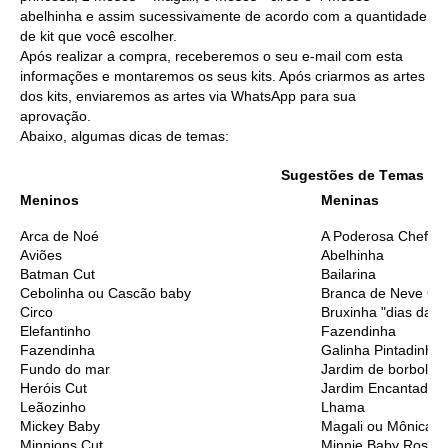
abelhinha e assim sucessivamente de acordo com a quantidade
de kit que você escolher.
Após realizar a compra, receberemos o seu e-mail com esta
informações e montaremos os seus kits. Após criarmos as artes
dos kits, enviaremos as artes via WhatsApp para sua
aprovação.
Abaixo, algumas dicas de temas:
Sugestões de T
emas Me
Meninos
Meninas
Arca de Noé
A Poderosa Chefinh
Aviões
Abelhinha
Batman Cut
Bailarina
Cebolinha ou Cascão baby
Branca de Neve Cu
Circo
Bruxinha "dias das 
Elefantinho
Fazendinha
Fazendinha
Galinha Pintadinha
Fundo do mar
Jardim de borbolet
Heróis Cut
Jardim Encantado
Leãozinho
Lhama
Mickey Baby
Magali ou Mônica B
Minnions Cut
Minnie Baby Rosa