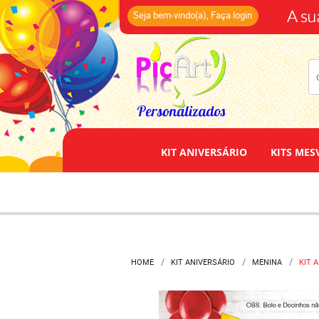
(14)
Seja bem-vindo(a),
Faça login
KIT ANIVERSÁRIO
KITS MES
HOME
KIT ANIVERSÁRIO
MENINA
KIT 