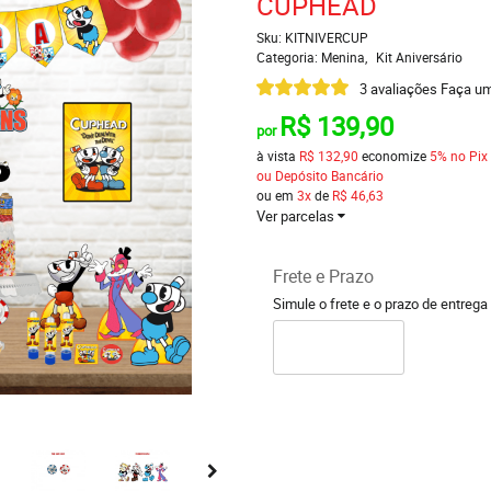
CUPHEAD
Sku:
KITNIVERCUP
Categoria:
Menina
Kit Aniversário
3 avaliações
Faça um
R$ 139,90
por
à vista
R$ 132,90
economize
5%
no Pix
ou Depósito Bancário
ou em
3x
de
R$ 46,63
Ver parcelas
Frete e Prazo
Simule o frete e o prazo de entrega