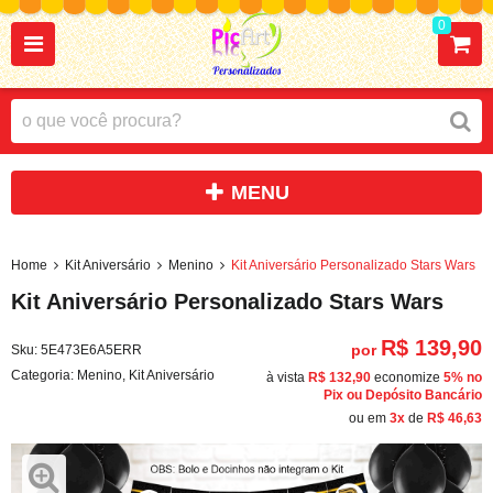
0
Home
Kit Aniversário
Menino
Kit Aniversário Personalizado Stars Wars
Kit Aniversário Personalizado Stars Wars
R$ 139,90
por
Sku:
5E473E6A5ERR
Categoria:
Menino
,
Kit Aniversário
à vista
R$ 132,90
economize
5%
no
Pix ou Depósito Bancário
ou em
3x
de
R$ 46,63