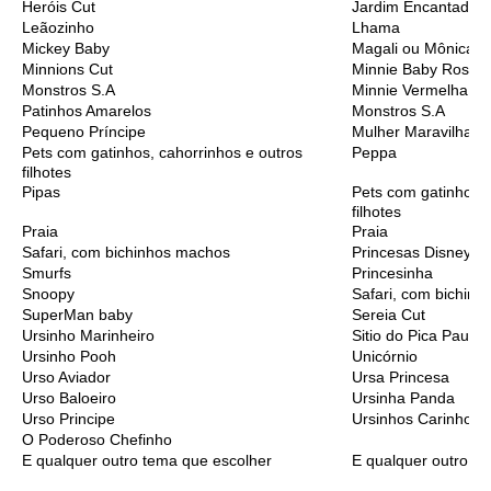
Heróis Cut
Jardim Encantado
Leãozinho
Lhama
Mickey Baby
Magali ou Mônica B
Minnions Cut
Minnie Baby Rosa
Monstros S.A
Minnie Vermelha
Patinhos Amarelos
Monstros S.A
Pequeno Príncipe
Mulher Maravilha C
Pets com gatinhos, cahorrinhos e outros
Peppa
filhotes
Pipas
Pets com gatinhos, 
filhotes
Praia
Praia
Safari, com bichinhos machos
Princesas Disney C
Smurfs
Princesinha
Snoopy
Safari, com bichinh
SuperMan baby
Sereia Cut
Ursinho Marinheiro
Sitio do Pica Pau A
Ursinho Pooh
Unicórnio
Urso Aviador
Ursa Princesa
Urso Baloeiro
Ursinha Panda
Urso Principe
Ursinhos Carinhoso
O Poderoso Chefinho
E qualquer outro tema que escolher
E qualquer outro t