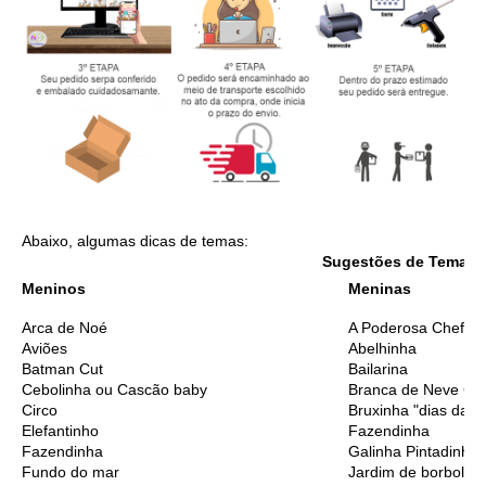
Abaixo, algumas dicas de temas:
Sugestões de Temas I
Meninos
Meninas
Arca de Noé
A Poderosa Chefinh
Aviões
Abelhinha
Batman Cut
Bailarina
Cebolinha ou Cascão baby
Branca de Neve Cu
Circo
Bruxinha "dias das 
Elefantinho
Fazendinha
Fazendinha
Galinha Pintadinha
Fundo do mar
Jardim de borbolet