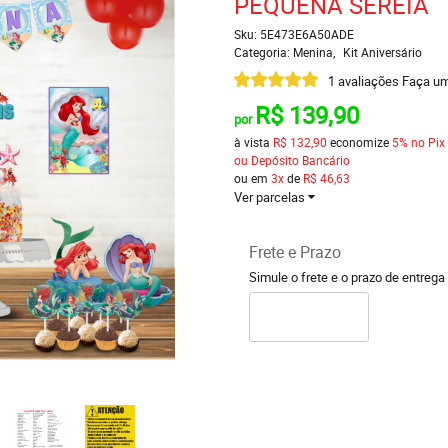
PEQUENA SEREIA
Sku:
5E473E6A50ADE
Categoria:
Menina
Kit Aniversário
1 avaliações
Faça um
R$ 139,90
por
à vista
R$ 132,90
economize
5%
no Pix
ou Depósito Bancário
ou em
3x
de
R$ 46,63
Ver parcelas
Frete e Prazo
Simule o frete e o prazo de entrega