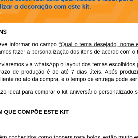
ENS
:
ve informar no campo 
"
Qual o tema desejado, nome e 
amos fazer a personalização dos itens de acordo com o 
viaremos via whatsApp o layout dos temas escolhidos 
razo de produção é de até 7 dias úteis. Após produz
liente no ato da compra, e o tempo de entrega pode ser d
ideal para comprar o kit aniversário personalizado s
M QUE COMPÕE ESTE KIT
ém conhecidos como toppers para bolos, estão muito e