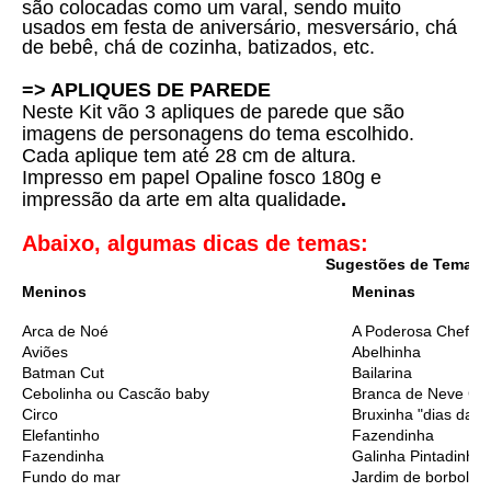
são colocadas como um varal, sendo muito
usados em festa de aniversário, mesversário, chá
de bebê, chá de cozinha, batizados, etc.
=> APLIQUES DE PAREDE
Neste Kit vão 3 apliques de parede que são
imagens de personagens do tema escolhido.
Cada aplique tem até 28 cm de altura.
Impresso em papel Opaline fosco 180g e
i
mpressão da arte em alta qualidade
.
Abaixo, algumas dicas de temas:
Sugestões de Temas I
Meninos
Meninas
Arca de Noé
A Poderosa Chefinh
Aviões
Abelhinha
Batman Cut
Bailarina
Cebolinha ou Cascão baby
Branca de Neve Cu
Circo
Bruxinha "dias das 
Elefantinho
Fazendinha
Fazendinha
Galinha Pintadinha
Fundo do mar
Jardim de borbolet