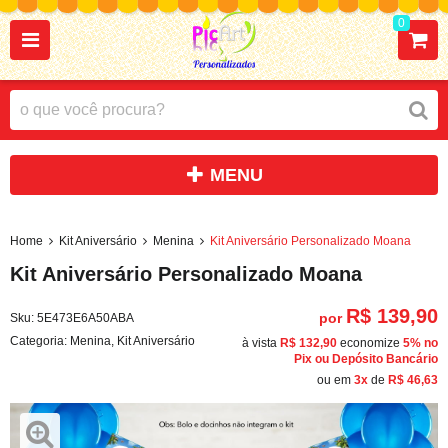
0
Home
Kit Aniversário
Menina
Kit Aniversário Personalizado Moana
Kit Aniversário Personalizado Moana
R$ 139,90
por
Sku:
5E473E6A50ABA
Categoria:
Menina
,
Kit Aniversário
à vista
R$ 132,90
economize
5%
no
Pix ou Depósito Bancário
ou em
3x
de
R$ 46,63