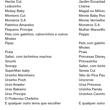
Heróis Cut
Jardim Encantado
Leãozinho
Lhama
Mickey Baby
Magali ou Mônica B
Minnions Cut
Minnie Baby Rosa
Monstros S.A
Minnie Vermelha
Patinhos Amarelos
Monstros S.A
Pequeno Príncipe
Mulher Maravilha C
Pets com gatinhos, cahorrinhos e outros
Peppa
filhotes
Pipas
Pets com gatinhos, 
filhotes
Praia
Praia
Safari, com bichinhos machos
Princesas Disney C
Smurfs
Princesinha
Snoopy
Safari, com bichinh
SuperMan baby
Sereia Cut
Ursinho Marinheiro
Sitio do Pica Pau A
Ursinho Pooh
Unicórnio
Urso Aviador
Ursa Princesa
Urso Baloeiro
Ursinha Panda
Urso Principe
Ursinhos Carinhoso
O Poderoso Chefinho
E qualquer outro tema que escolher
E qualquer outro t