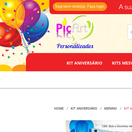
(14)
Seja bem-vindo(a),
Faça login
KIT ANIVERSÁRIO
KITS MES
HOME
KIT ANIVERSÁRIO
MENINO
KIT 