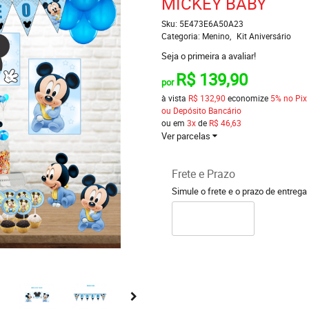
MICKEY BABY
Sku:
5E473E6A50A23
Categoria:
Menino
Kit Aniversário
Seja o primeira a avaliar!
R$ 139,90
por
à vista
R$ 132,90
economize
5%
no Pix
ou Depósito Bancário
ou em
3x
de
R$ 46,63
Ver parcelas
Frete e Prazo
Simule o frete e o prazo de entrega