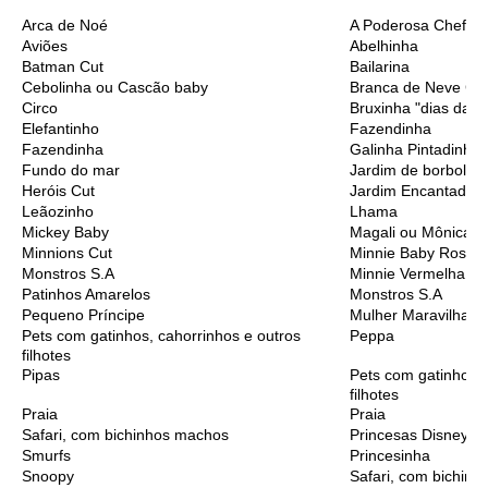
Arca de Noé
A Poderosa Chefinh
Aviões
Abelhinha
Batman Cut
Bailarina
Cebolinha ou Cascão baby
Branca de Neve Cu
Circo
Bruxinha "dias das 
Elefantinho
Fazendinha
Fazendinha
Galinha Pintadinha
Fundo do mar
Jardim de borbolet
Heróis Cut
Jardim Encantado
Leãozinho
Lhama
Mickey Baby
Magali ou Mônica B
Minnions Cut
Minnie Baby Rosa
Monstros S.A
Minnie Vermelha
Patinhos Amarelos
Monstros S.A
Pequeno Príncipe
Mulher Maravilha C
Pets com gatinhos, cahorrinhos e outros
Peppa
filhotes
Pipas
Pets com gatinhos, 
filhotes
Praia
Praia
Safari, com bichinhos machos
Princesas Disney C
Smurfs
Princesinha
Snoopy
Safari, com bichinh