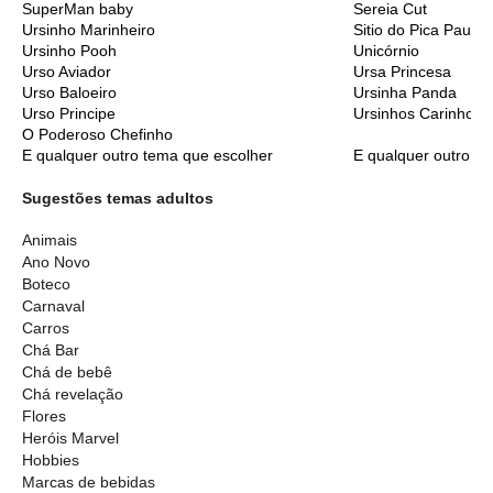
SuperMan baby
Sereia Cut
Ursinho Marinheiro
Sitio do Pica Pau A
Ursinho Pooh
Unicórnio
Urso Aviador
Ursa Princesa
Urso Baloeiro
Ursinha Panda
Urso Principe
Ursinhos Carinhoso
O Poderoso Chefinho
E qualquer outro tema que escolher
E qualquer outro t
Sugestões temas adultos
Animais
Ano Novo
Boteco
Carnaval
Carros
Chá Bar
Chá de bebê
Chá revelação
Flores
Heróis Marvel
Hobbies
Marcas de bebidas