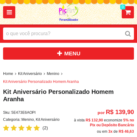
0
Home
Kit Aniversário
Menino
Kit Aniversário Personalizado Homem Aranha
Kit Aniversário Personalizado Homem
Aranha
R$ 139,90
por
Sku:
5E473E6AOPI
Categoria:
Menino
,
Kit Aniversário
à vista
R$ 132,90
economize
5%
no
Pix ou Depósito Bancário
(2)
ou em
3x
de
R$ 46,63