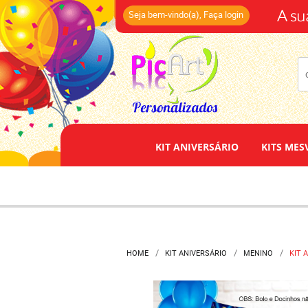
(14)
Seja bem-vindo(a),
Faça login
KIT ANIVERSÁRIO
KITS MES
HOME
KIT ANIVERSÁRIO
MENINO
KIT 