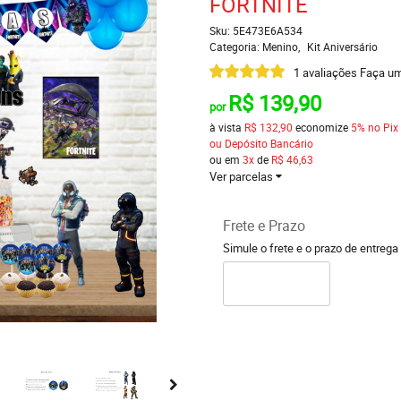
FORTNITE
Sku:
5E473E6A534
Categoria:
Menino
Kit Aniversário
1 avaliações
Faça um
R$ 139,90
por
à vista
R$ 132,90
economize
5%
no Pix
ou Depósito Bancário
ou em
3x
de
R$ 46,63
Ver parcelas
Frete e Prazo
Simule o frete e o prazo de entrega