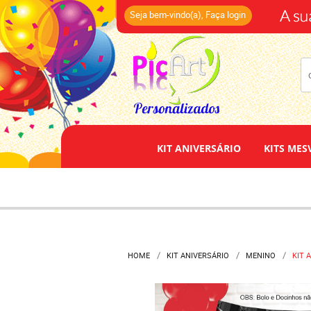
(14)
Seja bem-vindo(a),
Faça login
KIT ANIVERSÁRIO
KITS MES
HOME
KIT ANIVERSÁRIO
MENINO
KIT 