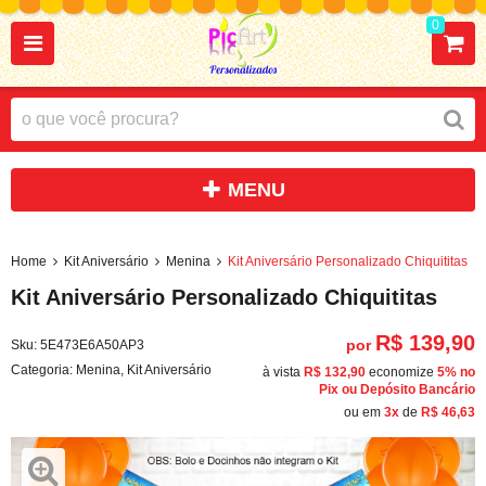
0
Home
Kit Aniversário
Menina
Kit Aniversário Personalizado Chiquititas
Kit Aniversário Personalizado Chiquititas
R$ 139,90
por
Sku:
5E473E6A50AP3
Categoria:
Menina
,
Kit Aniversário
à vista
R$ 132,90
economize
5%
no
Pix ou Depósito Bancário
ou em
3x
de
R$ 46,63