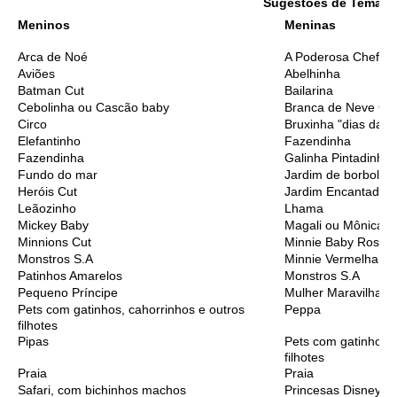
Sugestões de Temas I
Meninos
Meninas
Arca de Noé
A Poderosa Chefinh
Aviões
Abelhinha
Batman Cut
Bailarina
Cebolinha ou Cascão baby
Branca de Neve Cu
Circo
Bruxinha "dias das 
Elefantinho
Fazendinha
Fazendinha
Galinha Pintadinha
Fundo do mar
Jardim de borbolet
Heróis Cut
Jardim Encantado
Leãozinho
Lhama
Mickey Baby
Magali ou Mônica B
Minnions Cut
Minnie Baby Rosa
Monstros S.A
Minnie Vermelha
Patinhos Amarelos
Monstros S.A
Pequeno Príncipe
Mulher Maravilha C
Pets com gatinhos, cahorrinhos e outros
Peppa
filhotes
Pipas
Pets com gatinhos, 
filhotes
Praia
Praia
Safari, com bichinhos machos
Princesas Disney C