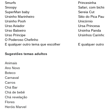
Smurfs
Princesinha
Snoopy
Safari, com bichinh
SuperMan baby
Sereia Cut
Ursinho Marinheiro
Sitio do Pica Pau A
Ursinho Pooh
Unicórnio
Urso Aviador
Ursa Princesa
Urso Baloeiro
Ursinha Panda
Urso Principe
Ursinhos Carinhoso
O Poderoso Chefinho
E qualquer outro tema que escolher
E qualquer outro t
Sugestões temas adultos
Animais
Ano Novo
Boteco
Carnaval
Carros
Chá Bar
Chá de bebê
Chá revelação
Flores
Heróis Marvel