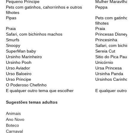
Pequeno Príncipe
Mulher Maravilha C
Pets com gatinhos, cahorrinhos e outros
Peppa
filhotes
Pipas
Pets com gatinhos, 
filhotes
Praia
Praia
Safari, com bichinhos machos
Princesas Disney C
Smurfs
Princesinha
Snoopy
Safari, com bichinh
SuperMan baby
Sereia Cut
Ursinho Marinheiro
Sitio do Pica Pau A
Ursinho Pooh
Unicórnio
Urso Aviador
Ursa Princesa
Urso Baloeiro
Ursinha Panda
Urso Principe
Ursinhos Carinhoso
O Poderoso Chefinho
E qualquer outro tema que escolher
E qualquer outro t
Sugestões temas adultos
Animais
Ano Novo
Boteco
Carnaval