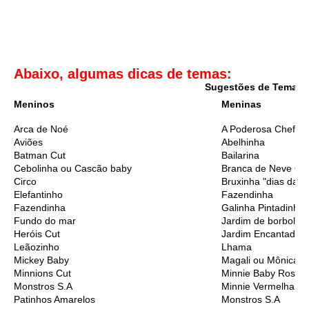
Abaixo, algumas dicas de temas:
Sugestões de Temas I
Meninos
Meninas
Arca de Noé
A Poderosa Chefinh
Aviões
Abelhinha
Batman Cut
Bailarina
Cebolinha ou Cascão baby
Branca de Neve Cu
Circo
Bruxinha "dias das 
Elefantinho
Fazendinha
Fazendinha
Galinha Pintadinha
Fundo do mar
Jardim de borbolet
Heróis Cut
Jardim Encantado
Leãozinho
Lhama
Mickey Baby
Magali ou Mônica B
Minnions Cut
Minnie Baby Rosa
Monstros S.A
Minnie Vermelha
Patinhos Amarelos
Monstros S.A