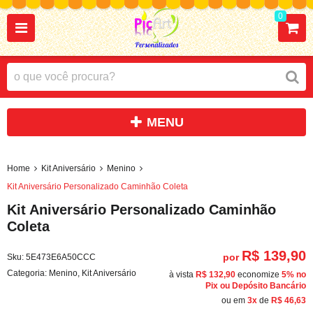
0
Home
Kit Aniversário
Menino
Kit Aniversário Personalizado Caminhão Coleta
Kit Aniversário Personalizado Caminhão
Coleta
R$ 139,90
por
Sku:
5E473E6A50CCC
Categoria:
Menino
,
Kit Aniversário
à vista
R$ 132,90
economize
5%
no
Pix ou Depósito Bancário
ou em
3x
de
R$ 46,63