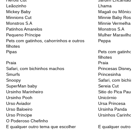
Heróis Cut
Jardim Encantado
Leãozinho
Lhama
Mickey Baby
Magali ou Mônica B
Minnions Cut
Minnie Baby Rosa
Monstros S.A
Minnie Vermelha
Patinhos Amarelos
Monstros S.A
Pequeno Príncipe
Mulher Maravilha C
Pets com gatinhos, cahorrinhos e outros
Peppa
filhotes
Pipas
Pets com gatinhos, 
filhotes
Praia
Praia
Safari, com bichinhos machos
Princesas Disney C
Smurfs
Princesinha
Snoopy
Safari, com bichinh
SuperMan baby
Sereia Cut
Ursinho Marinheiro
Sitio do Pica Pau A
Ursinho Pooh
Unicórnio
Urso Aviador
Ursa Princesa
Urso Baloeiro
Ursinha Panda
Urso Principe
Ursinhos Carinhoso
O Poderoso Chefinho
E qualquer outro tema que escolher
E qualquer outro t