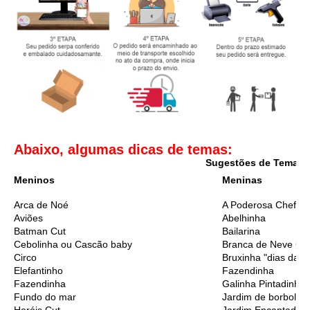
Abaixo, algumas dicas de temas:
Sugestões de Temas I
Meninos
Meninas
Arca de Noé
A Poderosa Chefinh
Aviões
Abelhinha
Batman Cut
Bailarina
Cebolinha ou Cascão baby
Branca de Neve Cu
Circo
Bruxinha "dias das 
Elefantinho
Fazendinha
Fazendinha
Galinha Pintadinha
Fundo do mar
Jardim de borbolet