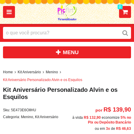
0
Home
Kit Aniversário
Menino
Kit Aniversário Personalizado Alvin e os Esquilos
Kit Aniversário Personalizado Alvin e os
Esquilos
R$ 139,90
por
Sku:
5E473E6OIIHU
Categoria:
Menino
,
Kit Aniversário
à vista
R$ 132,90
economize
5%
no
Pix ou Depósito Bancário
ou em
3x
de
R$ 46,63