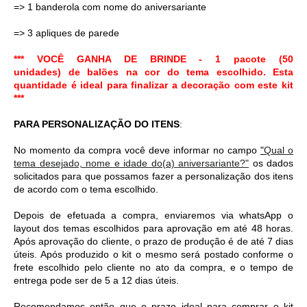
=> 1 banderola com nome do aniversariante
=> 3 apliques de parede
*** VOCÊ GANHA DE BRINDE - 1 pacote (50
unidades)
de
balões na cor do tema escolhido. Esta
quantidade é ideal para finalizar a decoração com este kit
***
PARA PERSONALIZAÇÃO DO ITENS
:
No momento da compra você deve informar no campo 
"
Qual o
tema desejado, nome e idade do(a) aniversariante?"
 os dados 
solicitados para que possamos fazer a personalização dos itens 
de acordo com o tema escolhido. 
Depois de efetuada a compra, enviaremos via whatsApp o 
layout dos temas escolhidos para aprovação em até 48 horas. 
Após aprovação do cliente, o prazo de produção é de até 7 dias 
úteis. Após produzido o kit o mesmo será postado conforme o 
frete escolhido pelo cliente no ato da compra, e o tempo de 
entrega pode ser de 5 a 12 dias úteis. 
Recomendamos então que o prazo ideal para comprar o kit 