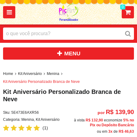
0
Home
Kit Aniversário
Menina
Kit Aniversário Personalizado Branca de Neve
Kit Aniversário Personalizado Branca de
Neve
R$ 139,90
por
Sku:
5E473E6AXR56
Categoria:
Menina
,
Kit Aniversário
à vista
R$ 132,90
economize
5%
no
Pix ou Depósito Bancário
(1)
ou em
3x
de
R$ 46,63