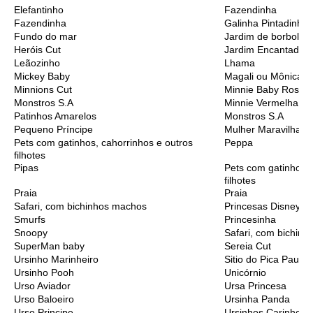
Elefantinho
Fazendinha
Fazendinha
Galinha Pintadinha
Fundo do mar
Jardim de borbolet
Heróis Cut
Jardim Encantado
Leãozinho
Lhama
Mickey Baby
Magali ou Mônica B
Minnions Cut
Minnie Baby Rosa
Monstros S.A
Minnie Vermelha
Patinhos Amarelos
Monstros S.A
Pequeno Príncipe
Mulher Maravilha C
Pets com gatinhos, cahorrinhos e outros
Peppa
filhotes
Pipas
Pets com gatinhos, 
filhotes
Praia
Praia
Safari, com bichinhos machos
Princesas Disney C
Smurfs
Princesinha
Snoopy
Safari, com bichinh
SuperMan baby
Sereia Cut
Ursinho Marinheiro
Sitio do Pica Pau A
Ursinho Pooh
Unicórnio
Urso Aviador
Ursa Princesa
Urso Baloeiro
Ursinha Panda
Urso Principe
Ursinhos Carinhoso