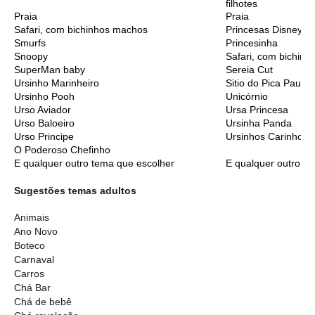
filhotes
Praia
Praia
Safari, com bichinhos machos
Princesas Disney C
Smurfs
Princesinha
Snoopy
Safari, com bichinh
SuperMan baby
Sereia Cut
Ursinho Marinheiro
Sitio do Pica Pau A
Ursinho Pooh
Unicórnio
Urso Aviador
Ursa Princesa
Urso Baloeiro
Ursinha Panda
Urso Principe
Ursinhos Carinhoso
O Poderoso Chefinho
E qualquer outro tema que escolher
E qualquer outro t
Sugestões temas adultos
Animais
Ano Novo
Boteco
Carnaval
Carros
Chá Bar
Chá de bebê