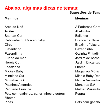
Abaixo, algumas dicas de temas:
Sugestões de Temas I
Meninos
Meninas
Arca de Noé
A Poderosa Chefinh
Aviões
Abelhinha
Batman Cut
Bailarina
Cebolinha ou Cascão baby
Branca de Neve Cu
Circo
Bruxinha "dias das 
Elefantinho
Fazendinha
Fazendinha
Galinha Pintadinha
Fundo do mar
Jardim de borbolet
Heróis Cut
Jardim Encantado
Leãozinho
Lhama
Mickey Baby
Magali ou Mônica B
Minnions Cut
Minnie Baby Rosa
Monstros S.A
Minnie Vermelha
Patinhos Amarelos
Monstros S.A
Pequeno Príncipe
Mulher Maravilha C
Pets com gatinhos, cahorrinhos e outros
Peppa
filhotes
Pipas
Pets com gatinhos, 