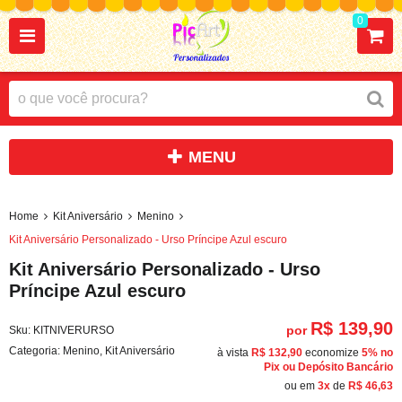
0
Home
Kit Aniversário
Menino
Kit Aniversário Personalizado - Urso Príncipe Azul escuro
Kit Aniversário Personalizado - Urso
Príncipe Azul escuro
R$ 139,90
por
Sku:
KITNIVERURSO
Categoria:
Menino
,
Kit Aniversário
à vista
R$ 132,90
economize
5%
no
Pix ou Depósito Bancário
ou em
3x
de
R$ 46,63