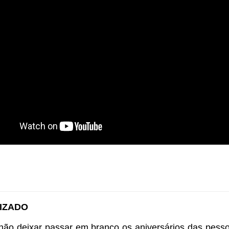
IZADO 
 não deixar passar em branco os aniversários das pes