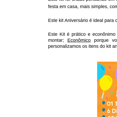
festa em casa, mais simples, co
Este kit Aniversário é ideal para
Este Kit é prático e econônimo 
montar; 
Econômico
 porque v
personalizamos os itens do kit a