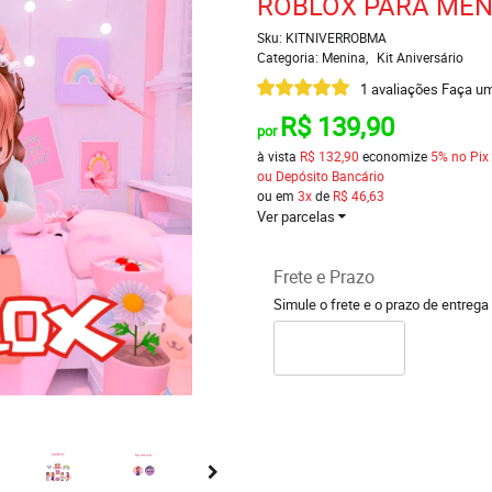
ROBLOX PARA MEN
Sku:
KITNIVERROBMA
Categoria:
Menina
Kit Aniversário
1 avaliações
Faça um
R$ 139,90
por
à vista
R$ 132,90
economize
5%
no Pix
ou Depósito Bancário
ou em
3x
de
R$ 46,63
Ver parcelas
Frete e Prazo
Simule o frete e o prazo de entrega