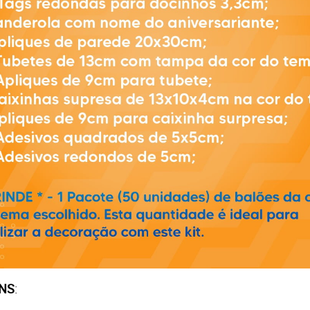
ENS
: