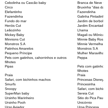
Cebolinha ou Cascão baby
Branca de Neve Cu
Circo
Bruxinha "dias das 
Elefantinho
Fazendinha
Fazendinha
Galinha Pintadinha
Fundo do mar
Jardim de borbolet
Heróis Cut
Jardim Encantado
Leãozinho
Lhama
Mickey Baby
Magali ou Mônica B
Minnions Cut
Minnie Baby Rosa
Monstros S.A
Minnie Vermelha
Patinhos Amarelos
Monstros S.A
Pequeno Príncipe
Mulher Maravilha C
Pets com gatinhos, cahorrinhos e outros
Peppa
filhotes
Pipas
Pets com gatinhos, 
filhotes
Praia
Praia
Safari, com bichinhos machos
Princesas Disney C
Smurfs
Princesinha
Snoopy
Safari, com bichinh
SuperMan baby
Sereia Cut
Ursinho Marinheiro
Sitio do Pica Pau A
Ursinho Pooh
Unicórnio
Urso Aviador
Ursa Princesa