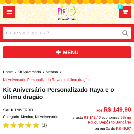
0
Home
Kit Aniversário
Menina
Kit Aniversário Personalizado Raya e o último dragão
Kit Aniversário Personalizado Raya e o
último dragão
R$ 149,90
por
Sku:
KITNIVERRD
Categoria:
Menina
,
Kit Aniversário
à vista
R$ 142,40
economize
5%
no
Pix ou Depósito Bancário
(1)
ou em
3x
de
R$ 49,97