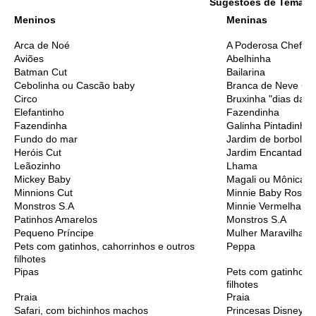
Sugestões de Temas I
Meninos
Meninas
Arca de Noé
A Poderosa Chefinh
Aviões
Abelhinha
Batman Cut
Bailarina
Cebolinha ou Cascão baby
Branca de Neve Cu
Circo
Bruxinha "dias das 
Elefantinho
Fazendinha
Fazendinha
Galinha Pintadinha
Fundo do mar
Jardim de borbolet
Heróis Cut
Jardim Encantado
Leãozinho
Lhama
Mickey Baby
Magali ou Mônica B
Minnions Cut
Minnie Baby Rosa
Monstros S.A
Minnie Vermelha
Patinhos Amarelos
Monstros S.A
Pequeno Príncipe
Mulher Maravilha C
Pets com gatinhos, cahorrinhos e outros
Peppa
filhotes
Pipas
Pets com gatinhos, 
filhotes
Praia
Praia
Safari, com bichinhos machos
Princesas Disney C