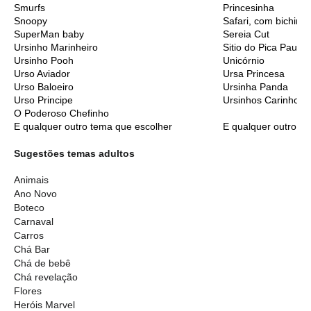
Smurfs
Princesinha
Snoopy
Safari, com bichinh
SuperMan baby
Sereia Cut
Ursinho Marinheiro
Sitio do Pica Pau A
Ursinho Pooh
Unicórnio
Urso Aviador
Ursa Princesa
Urso Baloeiro
Ursinha Panda
Urso Principe
Ursinhos Carinhoso
O Poderoso Chefinho
E qualquer outro tema que escolher
E qualquer outro t
Sugestões temas adultos
Animais
Ano Novo
Boteco
Carnaval
Carros
Chá Bar
Chá de bebê
Chá revelação
Flores
Heróis Marvel