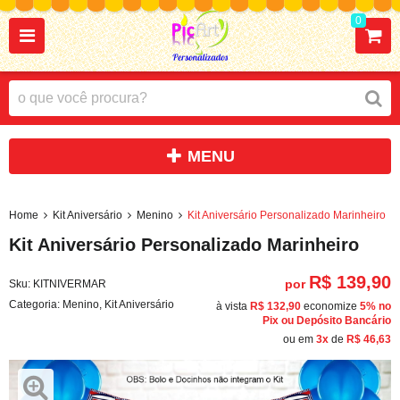
0
Home
Kit Aniversário
Menino
Kit Aniversário Personalizado Marinheiro
Kit Aniversário Personalizado Marinheiro
R$ 139,90
por
Sku:
KITNIVERMAR
Categoria:
Menino
,
Kit Aniversário
à vista
R$ 132,90
economize
5%
no
Pix ou Depósito Bancário
ou em
3x
de
R$ 46,63