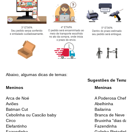
Abaixo, algumas dicas de temas:
Sugestões de Temas I
Meninos
Meninas
Arca de Noé
A Poderosa Chefinh
Aviões
Abelhinha
Batman Cut
Bailarina
Cebolinha ou Cascão baby
Branca de Neve Cu
Circo
Bruxinha "dias das 
Elefantinho
Fazendinha
Fazendinha
Galinha Pintadinha