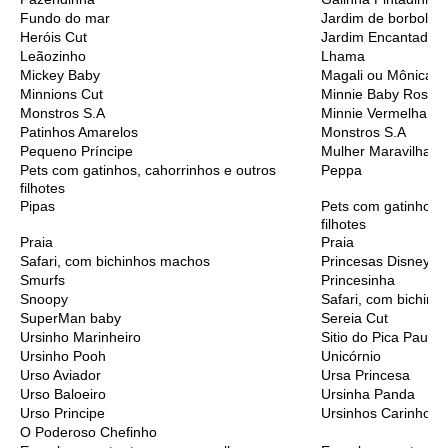
Fundo do mar
Jardim de borbolet
Heróis Cut
Jardim Encantado
Leãozinho
Lhama
Mickey Baby
Magali ou Mônica B
Minnions Cut
Minnie Baby Rosa
Monstros S.A
Minnie Vermelha
Patinhos Amarelos
Monstros S.A
Pequeno Príncipe
Mulher Maravilha C
Pets com gatinhos, cahorrinhos e outros
Peppa
filhotes
Pipas
Pets com gatinhos, 
filhotes
Praia
Praia
Safari, com bichinhos machos
Princesas Disney C
Smurfs
Princesinha
Snoopy
Safari, com bichinh
SuperMan baby
Sereia Cut
Ursinho Marinheiro
Sitio do Pica Pau A
Ursinho Pooh
Unicórnio
Urso Aviador
Ursa Princesa
Urso Baloeiro
Ursinha Panda
Urso Principe
Ursinhos Carinhoso
O Poderoso Chefinho