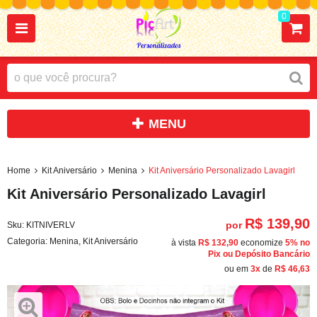
0
Home
Kit Aniversário
Menina
Kit Aniversário Personalizado Lavagirl
Kit Aniversário Personalizado Lavagirl
R$ 139,90
por
Sku:
KITNIVERLV
Categoria:
Menina
,
Kit Aniversário
à vista
R$ 132,90
economize
5%
no
Pix ou Depósito Bancário
ou em
3x
de
R$ 46,63