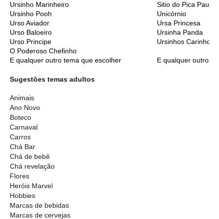
Ursinho Marinheiro
Sitio do Pica Pau A
Ursinho Pooh
Unicórnio
Urso Aviador
Ursa Princesa
Urso Baloeiro
Ursinha Panda
Urso Principe
Ursinhos Carinhoso
O Poderoso Chefinho
E qualquer outro tema que escolher
E qualquer outro t
Sugestões temas adultos
Animais
Ano Novo
Boteco
Carnaval
Carros
Chá Bar
Chá de bebê
Chá revelação
Flores
Heróis Marvel
Hobbies
Marcas de bebidas
Marcas de cervejas