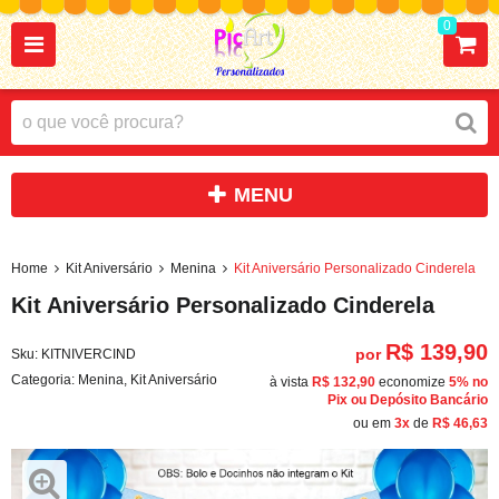
0
Home
Kit Aniversário
Menina
Kit Aniversário Personalizado Cinderela
Kit Aniversário Personalizado Cinderela
R$ 139,90
por
Sku:
KITNIVERCIND
Categoria:
Menina
,
Kit Aniversário
à vista
R$ 132,90
economize
5%
no
Pix ou Depósito Bancário
ou em
3x
de
R$ 46,63