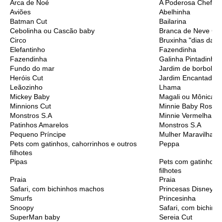
Arca de Noé
A Poderosa Chefinh
Aviões
Abelhinha
Batman Cut
Bailarina
Cebolinha ou Cascão baby
Branca de Neve Cu
Circo
Bruxinha "dias das 
Elefantinho
Fazendinha
Fazendinha
Galinha Pintadinha
Fundo do mar
Jardim de borbolet
Heróis Cut
Jardim Encantado
Leãozinho
Lhama
Mickey Baby
Magali ou Mônica B
Minnions Cut
Minnie Baby Rosa
Monstros S.A
Minnie Vermelha
Patinhos Amarelos
Monstros S.A
Pequeno Príncipe
Mulher Maravilha C
Pets com gatinhos, cahorrinhos e outros
Peppa
filhotes
Pipas
Pets com gatinhos, 
filhotes
Praia
Praia
Safari, com bichinhos machos
Princesas Disney C
Smurfs
Princesinha
Snoopy
Safari, com bichinh
SuperMan baby
Sereia Cut