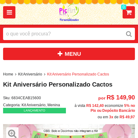
0
Home
Kit Aniversário
Kit Aniversário Personalizado Cactos
Kit Aniversário Personalizado Cactos
R$ 149,90
por
Sku:
6834CEAB15600
Categoria:
Kit Aniversário
,
Menina
à vista
R$ 142,40
economize
5%
no
Pix ou Depósito Bancário
LANÇAMENTO
ou em
3x
de
R$ 49,97