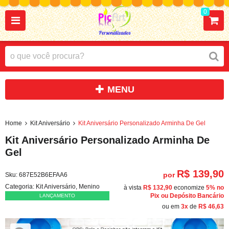
0
Home
Kit Aniversário
Kit Aniversário Personalizado Arminha De Gel
Kit Aniversário Personalizado Arminha De
Gel
R$ 139,90
por
Sku:
687E52B6EFAA6
Categoria:
Kit Aniversário
,
Menino
à vista
R$ 132,90
economize
5%
no
Pix ou Depósito Bancário
LANÇAMENTO
ou em
3x
de
R$ 46,63