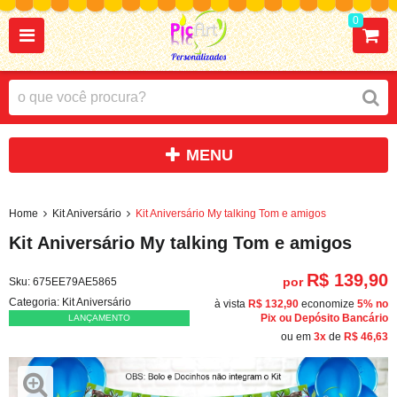
0
Home
Kit Aniversário
Kit Aniversário My talking Tom e amigos
Kit Aniversário My talking Tom e amigos
R$ 139,90
por
Sku:
675EE79AE5865
Categoria:
Kit Aniversário
à vista
R$ 132,90
economize
5%
no
Pix ou Depósito Bancário
LANÇAMENTO
ou em
3x
de
R$ 46,63