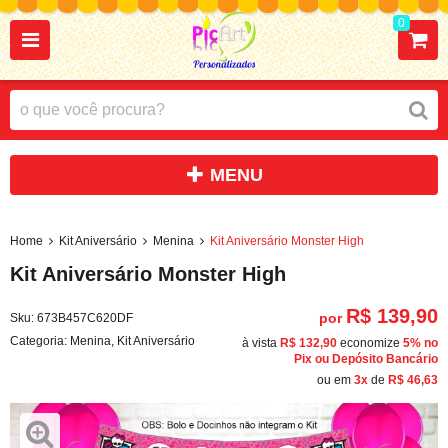
0
Home
Kit Aniversário
Menina
Kit Aniversário Monster High
Kit Aniversário Monster High
R$ 139,90
por
Sku:
673B457C620DF
Categoria:
Menina
,
Kit Aniversário
à vista
R$ 132,90
economize
5%
no
Pix ou Depósito Bancário
ou em
3x
de
R$ 46,63