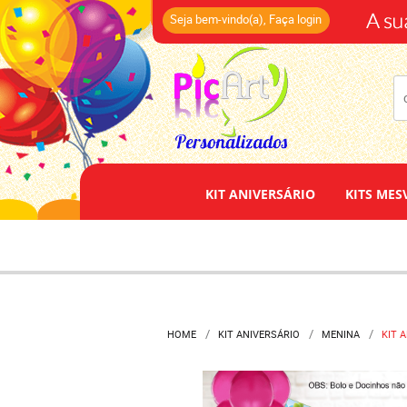
(14)
Seja bem-vindo(a),
Faça login
KIT ANIVERSÁRIO
KITS MES
HOME
KIT ANIVERSÁRIO
MENINA
KIT 