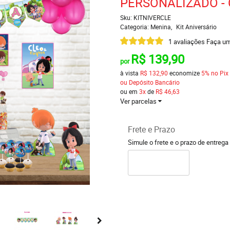
PERSONALIZADO - 
Sku:
KITNIVERCLE
Categoria:
Menina
Kit Aniversário
1 avaliações
Faça um
R$ 139,90
por
à vista
R$ 132,90
economize
5%
no Pix
ou Depósito Bancário
ou em
3x
de
R$ 46,63
Ver parcelas
Frete e Prazo
Simule o frete e o prazo de entrega