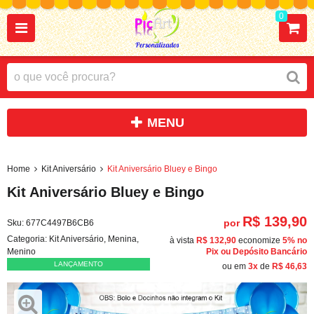
0
Home
Kit Aniversário
Kit Aniversário Bluey e Bingo
Kit Aniversário Bluey e Bingo
R$ 139,90
por
Sku:
677C4497B6CB6
Categoria:
Kit Aniversário
,
Menina
,
à vista
R$ 132,90
economize
5%
no
Menino
Pix ou Depósito Bancário
LANÇAMENTO
ou em
3x
de
R$ 46,63