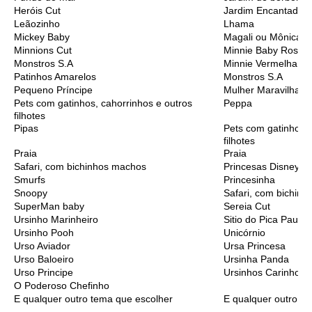
Heróis Cut
Jardim Encantado
Leãozinho
Lhama
Mickey Baby
Magali ou Mônica B
Minnions Cut
Minnie Baby Rosa
Monstros S.A
Minnie Vermelha
Patinhos Amarelos
Monstros S.A
Pequeno Príncipe
Mulher Maravilha C
Pets com gatinhos, cahorrinhos e outros
Peppa
filhotes
Pipas
Pets com gatinhos, 
filhotes
Praia
Praia
Safari, com bichinhos machos
Princesas Disney C
Smurfs
Princesinha
Snoopy
Safari, com bichinh
SuperMan baby
Sereia Cut
Ursinho Marinheiro
Sitio do Pica Pau A
Ursinho Pooh
Unicórnio
Urso Aviador
Ursa Princesa
Urso Baloeiro
Ursinha Panda
Urso Principe
Ursinhos Carinhoso
O Poderoso Chefinho
E qualquer outro tema que escolher
E qualquer outro t