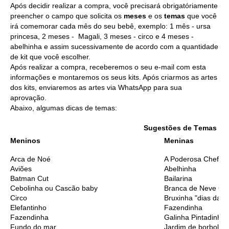
Após decidir realizar a compra, você precisará obrigatóriamente
preencher o campo que solicita os
meses
e os
temas
que você
irá comemorar cada mês do seu bebê, exemplo: 1 mês - ursa
princesa, 2 meses - Magali, 3 meses - circo e 4 meses -
abelhinha e assim sucessivamente de acordo com a quantidade
de kit que você escolher.
Após realizar a compra, receberemos o seu e-mail com esta
informações e montaremos os seus kits. Após criarmos as artes
dos kits, enviaremos as artes via WhatsApp para sua
aprovação.
Abaixo, algumas dicas de temas:
Sugestões de T
emas Me
Meninos
Meninas
Arca de Noé
A Poderosa Chefinh
Aviões
Abelhinha
Batman Cut
Bailarina
Cebolinha ou Cascão baby
Branca de Neve Cu
Circo
Bruxinha "dias das 
Elefantinho
Fazendinha
Fazendinha
Galinha Pintadinha
Fundo do mar
Jardim de borbolet