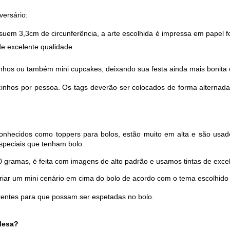
versário:
suem 3,3cm de circunferência, a arte escolhida é i
mpressa em papel fo
e excelente qualidade. 
nhos ou também mini cupcakes, deixando sua festa ainda mais bonita 
cinhos por pessoa. Os tags deverão ser colocados de forma alternad
onhecidos como toppers para bolos, estão muito em alta e são usad
peciais que tenham bolo. 
0 gramas, é feita com imagens de alto padrão e usamos tintas de excel
criar um mini cenário em cima do bolo de acordo com o tema escolhido 
rentes para que possam ser espetadas no bolo.
 Mesa?