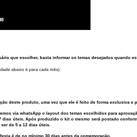
rio que escolher, basta informar os temas desejados quando est
idade abaixo é para cada mês):
ão deste produto, uma vez que ele é feito de forma exclusiva e 
aremos via whatsApp o layout dos temas escolhidos para aprovaçã
7 dias úteis. Após produzido o kit o mesmo será postado conforme
er de 5 a 12 dias úteis. 
t festa é de no mínimo 30 dias antes da comemoração. 