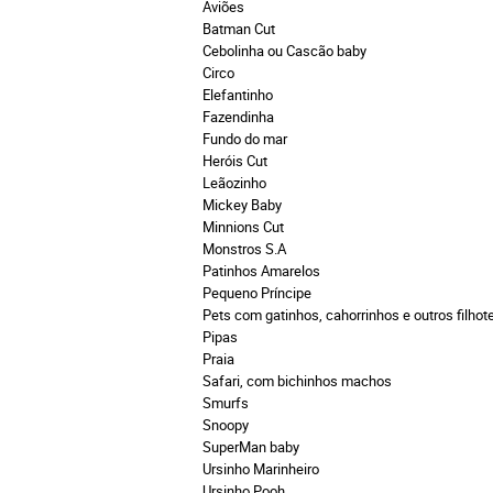
Aviões
Batman Cut
Cebolinha ou Cascão baby
Circo
Elefantinho
Fazendinha
Fundo do mar
Heróis Cut
Leãozinho
Mickey Baby
Minnions Cut
Monstros S.A
Patinhos Amarelos
Pequeno Príncipe
Pets com gatinhos, cahorrinhos e outros filhot
Pipas
Praia
Safari, com bichinhos machos
Smurfs
Snoopy
SuperMan baby
Ursinho Marinheiro
Ursinho Pooh