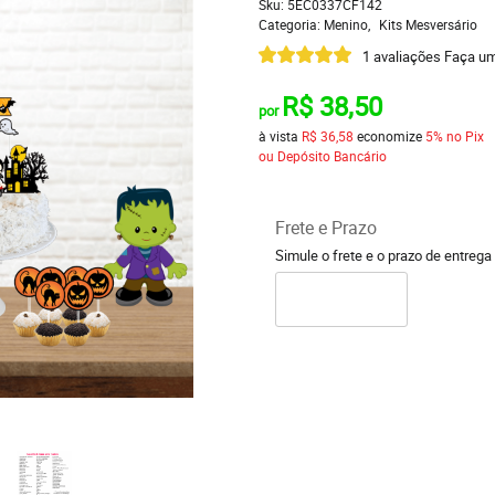
Sku:
5EC0337CF142
Categoria:
Menino
Kits Mesversário
1 avaliações
Faça um
R$ 38,50
por
à vista
R$ 36,58
economize
5%
no Pix
ou Depósito Bancário
Frete e Prazo
Simule o frete e o prazo de entrega