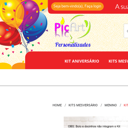
(14)
Seja bem-vindo(a),
Faça login
KIT ANIVERSÁRIO
KITS MES
HOME
KITS MESVERSÁRIO
MENINO
KI