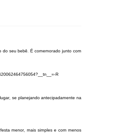
to do seu bebê. É comemorado junto com 
s/2420062464756054?__tn__=-R
ugar, se planejando antecipadamente na 
festa menor, mais simples e com menos 