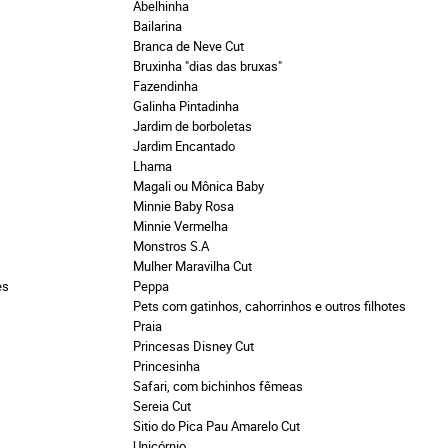
Abelhinha
Bailarina
Branca de Neve Cut
Bruxinha "dias das bruxas"
Fazendinha
Galinha Pintadinha
Jardim de borboletas
Jardim Encantado
Lhama
Magali ou Mônica Baby
Minnie Baby Rosa
Minnie Vermelha
Monstros S.A
Mulher Maravilha Cut
es
Peppa
Pets com gatinhos, cahorrinhos e outros filhotes
Praia
Princesas Disney Cut
Princesinha
Safari, com bichinhos fêmeas
Sereia Cut
Sitio do Pica Pau Amarelo Cut
Unicórnio