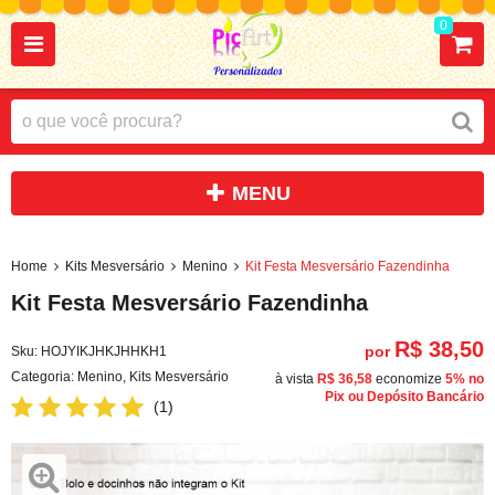
0
Home
Kits Mesversário
Menino
Kit Festa Mesversário Fazendinha
Kit Festa Mesversário Fazendinha
R$ 38,50
por
Sku:
HOJYIKJHKJHHKH1
Categoria:
Menino
,
Kits Mesversário
à vista
R$ 36,58
economize
5%
no
Pix ou Depósito Bancário
(1)