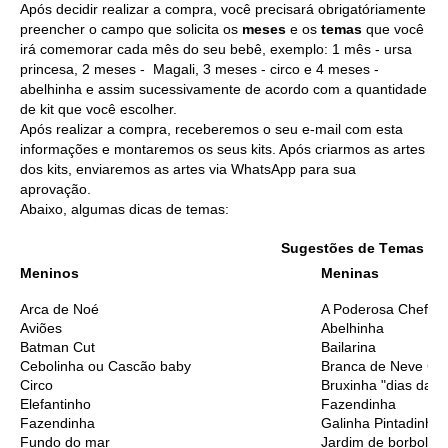
Após decidir realizar a compra, você precisará obrigatóriamente
preencher o campo que solicita os
meses
e os
temas
que você
irá comemorar cada mês do seu bebê, exemplo: 1 mês - ursa
princesa, 2 meses - Magali, 3 meses - circo e 4 meses -
abelhinha e assim sucessivamente de acordo com a quantidade
de kit que você escolher.
Após realizar a compra, receberemos o seu e-mail com esta
informações e montaremos os seus kits. Após criarmos as artes
dos kits, enviaremos as artes via WhatsApp para sua
aprovação.
Abaixo, algumas dicas de temas:
Sugestões de T
emas Me
Meninos
Meninas
Arca de Noé
A Poderosa Chefinh
Aviões
Abelhinha
Batman Cut
Bailarina
Cebolinha ou Cascão baby
Branca de Neve Cu
Circo
Bruxinha "dias das 
Elefantinho
Fazendinha
Fazendinha
Galinha Pintadinha
Fundo do mar
Jardim de borbolet